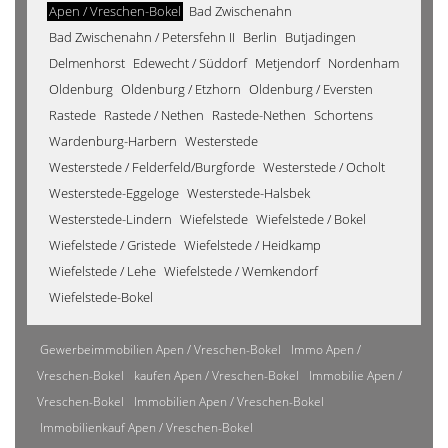
Apen / Vreschen-Bokel
Bad Zwischenahn
Bad Zwischenahn / Petersfehn II
Berlin
Butjadingen
Delmenhorst
Edewecht / Süddorf
Metjendorf
Nordenham
Oldenburg
Oldenburg / Etzhorn
Oldenburg / Eversten
Rastede
Rastede / Nethen
Rastede-Nethen
Schortens
Wardenburg-Harbern
Westerstede
Westerstede / Felderfeld/Burgforde
Westerstede / Ocholt
Westerstede-Eggeloge
Westerstede-Halsbek
Westerstede-Lindern
Wiefelstede
Wiefelstede / Bokel
Wiefelstede / Gristede
Wiefelstede / Heidkamp
Wiefelstede / Lehe
Wiefelstede / Wemkendorf
Wiefelstede-Bokel
Gewerbeimmobilien Apen / Vreschen-Bokel
Immo Apen /
Vreschen-Bokel
kaufen Apen / Vreschen-Bokel
Immobilie Apen /
Vreschen-Bokel
Immobilien Apen / Vreschen-Bokel
Immobilienkauf Apen / Vreschen-Bokel