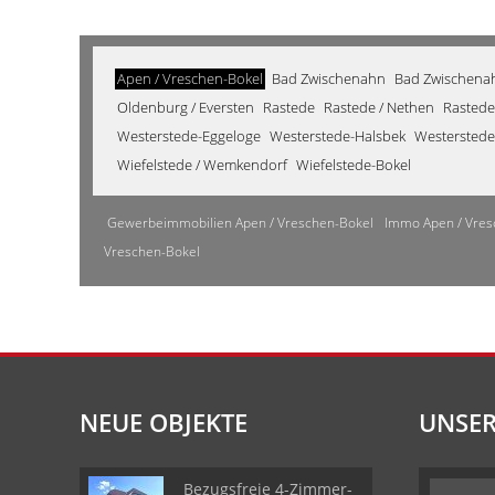
Apen / Vreschen-Bokel
Bad Zwischenahn
Bad Zwischenahn
Oldenburg / Eversten
Rastede
Rastede / Nethen
Rastede
Westerstede-Eggeloge
Westerstede-Halsbek
Westerstede
Wiefelstede / Wemkendorf
Wiefelstede-Bokel
Gewerbeimmobilien Apen / Vreschen-Bokel
Immo Apen / Vres
Vreschen-Bokel
NEUE OBJEKTE
UNSER
Bezugsfreie 4-Zimmer-