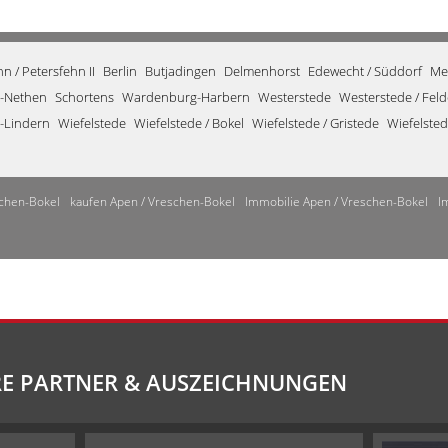
 / Petersfehn II
Berlin
Butjadingen
Delmenhorst
Edewecht / Süddorf
Me
-Nethen
Schortens
Wardenburg-Harbern
Westerstede
Westerstede / Fel
-Lindern
Wiefelstede
Wiefelstede / Bokel
Wiefelstede / Gristede
Wiefelste
chen-Bokel
kaufen Apen / Vreschen-Bokel
Immobilie Apen / Vreschen-Bokel
I
E PARTNER & AUSZEICHNUNGEN