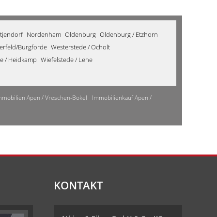
tjendorf
Nordenham
Oldenburg
Oldenburg / Etzhorn
derfeld/Burgforde
Westerstede / Ocholt
de / Heidkamp
Wiefelstede / Lehe
mmobilien Apen / Vreschen-Bokel
Immobilienkauf Apen /
KONTAKT