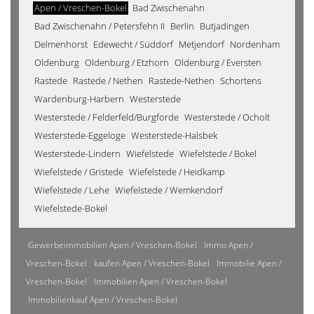
Apen / Vreschen-Bokel
Bad Zwischenahn
Bad Zwischenahn / Petersfehn II
Berlin
Butjadingen
Delmenhorst
Edewecht / Süddorf
Metjendorf
Nordenham
Oldenburg
Oldenburg / Etzhorn
Oldenburg / Eversten
Rastede
Rastede / Nethen
Rastede-Nethen
Schortens
Wardenburg-Harbern
Westerstede
Westerstede / Felderfeld/Burgforde
Westerstede / Ocholt
Westerstede-Eggeloge
Westerstede-Halsbek
Westerstede-Lindern
Wiefelstede
Wiefelstede / Bokel
Wiefelstede / Gristede
Wiefelstede / Heidkamp
Wiefelstede / Lehe
Wiefelstede / Wemkendorf
Wiefelstede-Bokel
Gewerbeimmobilien Apen / Vreschen-Bokel
Immo Apen /
Vreschen-Bokel
kaufen Apen / Vreschen-Bokel
Immobilie Apen /
Vreschen-Bokel
Immobilien Apen / Vreschen-Bokel
Immobilienkauf Apen / Vreschen-Bokel