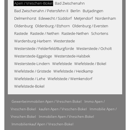
Apen / Vreschen-Bokel
Bad Zwischenahn
Bad Zwischenahn / Petersfehn II
Berlin
Butjadingen
Delmenhorst
Edewecht / Süddorf
Metjendorf
Nordenham
Oldenburg
Oldenburg / Etzhorn
Oldenburg / Eversten
Rastede
Rastede / Nethen
Rastede-Nethen
Schortens
Wardenburg-Harbern
Westerstede
Westerstede / Felderfeld/Burgforde
Westerstede / Ocholt
Westerstede-Eggeloge
Westerstede-Halsbek
Westerstede-Lindern
Wiefelstede
Wiefelstede / Bokel
Wiefelstede / Gristede
Wiefelstede / Heidkamp
Wiefelstede / Lehe
Wiefelstede / Wemkendorf
Wiefelstede-Bokel
Gewerbeimmobilien Apen / Vreschen-Bokel
Immo Apen /
Vreschen-Bokel
kaufen Apen / Vreschen-Bokel
Immobilie Apen /
Vreschen-Bokel
Immobilien Apen / Vreschen-Bokel
Immobilienkauf Apen / Vreschen-Bokel