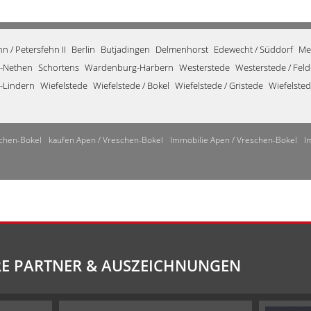
 / Petersfehn II
Berlin
Butjadingen
Delmenhorst
Edewecht / Süddorf
Me
-Nethen
Schortens
Wardenburg-Harbern
Westerstede
Westerstede / Fel
-Lindern
Wiefelstede
Wiefelstede / Bokel
Wiefelstede / Gristede
Wiefelste
chen-Bokel
kaufen Apen / Vreschen-Bokel
Immobilie Apen / Vreschen-Bokel
I
E PARTNER & AUSZEICHNUNGEN