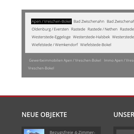
Apen / Vreschen-Bokel
Bad Zwischenahn
Bad Zwischenahn
Oldenburg / Eversten
Rastede
Rastede / Nethen
Rastede
Westerstede-Eggeloge
Westerstede-Halsbek
Westerstede
Wiefelstede / Wemkendorf
Wiefelstede-Bokel
Gewerbeimmobilien Apen / Vreschen-Bokel
Immo Apen / Vres
Vreschen-Bokel
NEUE OBJEKTE
UNSER
Bezugsfreie 4-Zimmer-