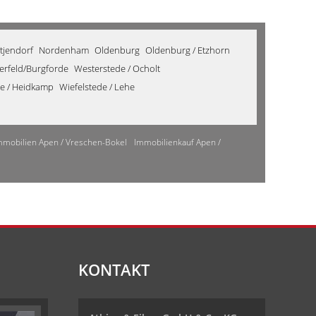
tjendorf
Nordenham
Oldenburg
Oldenburg / Etzhorn
derfeld/Burgforde
Westerstede / Ocholt
de / Heidkamp
Wiefelstede / Lehe
mmobilien Apen / Vreschen-Bokel
Immobilienkauf Apen /
KONTAKT