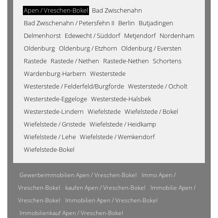
Apen / Vreschen-Bokel
Bad Zwischenahn
Bad Zwischenahn / Petersfehn II
Berlin
Butjadingen
Delmenhorst
Edewecht / Süddorf
Metjendorf
Nordenham
Oldenburg
Oldenburg / Etzhorn
Oldenburg / Eversten
Rastede
Rastede / Nethen
Rastede-Nethen
Schortens
Wardenburg-Harbern
Westerstede
Westerstede / Felderfeld/Burgforde
Westerstede / Ocholt
Westerstede-Eggeloge
Westerstede-Halsbek
Westerstede-Lindern
Wiefelstede
Wiefelstede / Bokel
Wiefelstede / Gristede
Wiefelstede / Heidkamp
Wiefelstede / Lehe
Wiefelstede / Wemkendorf
Wiefelstede-Bokel
Gewerbeimmobilien Apen / Vreschen-Bokel
Immo Apen /
Vreschen-Bokel
kaufen Apen / Vreschen-Bokel
Immobilie Apen /
Vreschen-Bokel
Immobilien Apen / Vreschen-Bokel
Immobilienkauf Apen / Vreschen-Bokel