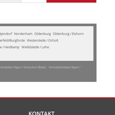
tjendorf
Nordenham
Oldenburg
Oldenburg / Etzhorn
derfeld/Burgforde
Westerstede / Ocholt
de / Heidkamp
Wiefelstede / Lehe
mmobilien Apen / Vreschen-Bokel
Immobilienkauf Apen /
KONTAKT