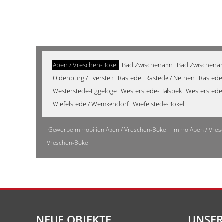
Apen / Vreschen-Bokel
Bad Zwischenahn
Bad Zwischenahn
Oldenburg / Eversten
Rastede
Rastede / Nethen
Rastede
Westerstede-Eggeloge
Westerstede-Halsbek
Westerstede
Wiefelstede / Wemkendorf
Wiefelstede-Bokel
Gewerbeimmobilien Apen / Vreschen-Bokel
Immo Apen / Vres
Vreschen-Bokel
NEUE OBJEKTE
UNSER