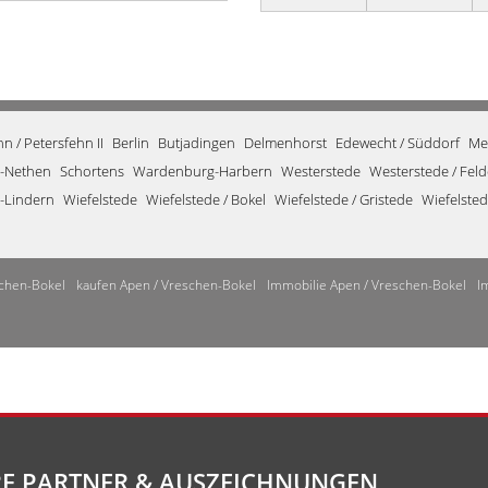
 / Petersfehn II
Berlin
Butjadingen
Delmenhorst
Edewecht / Süddorf
Me
-Nethen
Schortens
Wardenburg-Harbern
Westerstede
Westerstede / Fel
-Lindern
Wiefelstede
Wiefelstede / Bokel
Wiefelstede / Gristede
Wiefelste
chen-Bokel
kaufen Apen / Vreschen-Bokel
Immobilie Apen / Vreschen-Bokel
I
E PARTNER & AUSZEICHNUNGEN