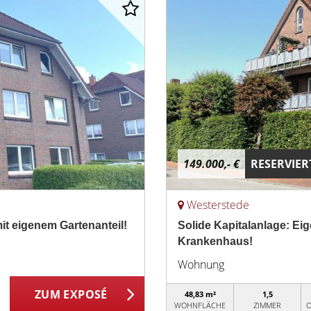
149.000,- €
RESERVIER
Westerstede
 eigenem Gartenanteil!
Solide Kapitalanlage: E
Krankenhaus!
Wohnung
ZUM EXPOSÉ
48,83 m²
1,5
WOHNFLÄCHE
ZIMMER
O