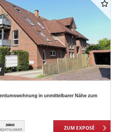
T
igentumswohnung in unmittelbarer Nähe zum
20843
ZUM EXPOSÉ
BJEKTNUMMER