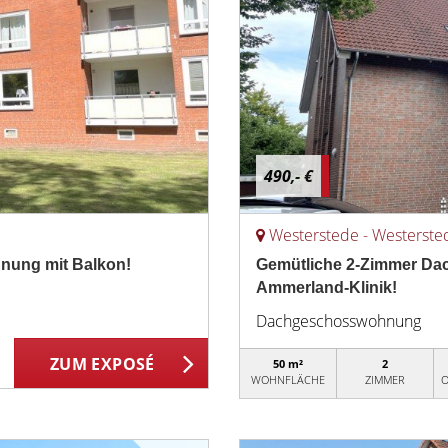
490,- €
Westerstede - Westerste
hnung mit Balkon!
Gemütliche 2-Zimmer Da
Ammerland-Klinik!
Dachgeschosswohnung
ZUM EXPOSÉ
50 m²
2
WOHNFLÄCHE
ZIMMER
O