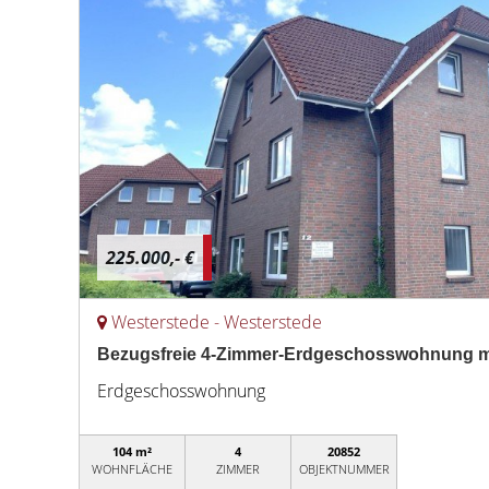
225.000,- €
Westerstede - Westerstede
Bezugsfreie 4-Zimmer-Erdgeschosswohnung mit
Erdgeschosswohnung
104 m²
4
20852
WOHNFLÄCHE
ZIMMER
OBJEKTNUMMER