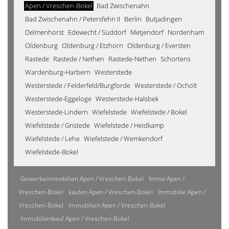
Apen / Vreschen-Bokel
Bad Zwischenahn
Bad Zwischenahn / Petersfehn II
Berlin
Butjadingen
Delmenhorst
Edewecht / Süddorf
Metjendorf
Nordenham
Oldenburg
Oldenburg / Etzhorn
Oldenburg / Eversten
Rastede
Rastede / Nethen
Rastede-Nethen
Schortens
Wardenburg-Harbern
Westerstede
Westerstede / Felderfeld/Burgforde
Westerstede / Ocholt
Westerstede-Eggeloge
Westerstede-Halsbek
Westerstede-Lindern
Wiefelstede
Wiefelstede / Bokel
Wiefelstede / Gristede
Wiefelstede / Heidkamp
Wiefelstede / Lehe
Wiefelstede / Wemkendorf
Wiefelstede-Bokel
Gewerbeimmobilien Apen / Vreschen-Bokel
Immo Apen /
Vreschen-Bokel
kaufen Apen / Vreschen-Bokel
Immobilie Apen /
Vreschen-Bokel
Immobilien Apen / Vreschen-Bokel
Immobilienkauf Apen / Vreschen-Bokel