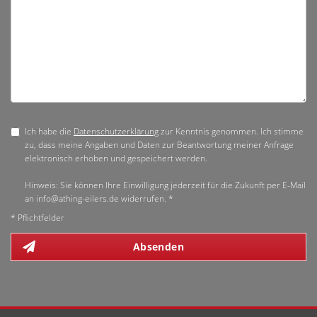
Ich habe die
Datenschutzerklärung
zur Kenntnis genommen. Ich stimme
zu, dass meine Angaben und Daten zur Beantwortung meiner Anfrage
elektronisch erhoben und gespeichert werden.
Hinweis: Sie können Ihre Einwilligung jederzeit für die Zukunft per E-Mail
an info@athing-eilers.de widerrufen. *
* Pflichtfelder
Absenden