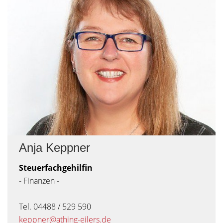
Anja Keppner
Steuerfachgehilfin
- Finanzen -
Tel. 04488 / 529 590
keppner@athing-eilers.de