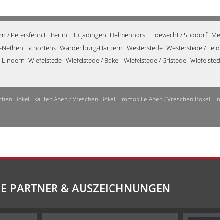
 / Petersfehn II
Berlin
Butjadingen
Delmenhorst
Edewecht / Süddorf
Me
-Nethen
Schortens
Wardenburg-Harbern
Westerstede
Westerstede / Fel
-Lindern
Wiefelstede
Wiefelstede / Bokel
Wiefelstede / Gristede
Wiefelste
chen-Bokel
kaufen Apen / Vreschen-Bokel
Immobilie Apen / Vreschen-Bokel
I
E PARTNER & AUSZEICHNUNGEN