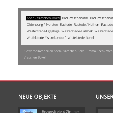
Apen / Vreschen-Bokel
Bad Zwischenahn
Bad Zwischenahn
Oldenburg / Eversten
Rastede
Rastede / Nethen
Rastede
Westerstede-Eggeloge
Westerstede-Halsbek
Westerstede
Wiefelstede / Wemkendorf
Wiefelstede-Bokel
Gewerbeimmobilien Apen / Vreschen-Bokel
Immo Apen / Vres
Vreschen-Bokel
NEUE OBJEKTE
UNSER
Bezugsfreie 4-Zimmer-