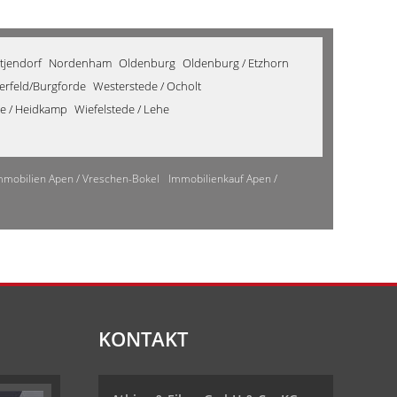
tjendorf
Nordenham
Oldenburg
Oldenburg / Etzhorn
derfeld/Burgforde
Westerstede / Ocholt
de / Heidkamp
Wiefelstede / Lehe
mmobilien Apen / Vreschen-Bokel
Immobilienkauf Apen /
KONTAKT