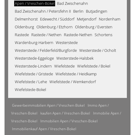
Apen / Vreschen-Bokel
Bad Zwischenahn
Bad Zwischenahn / Petersfehn II
Berlin
Butjadingen
Delmenhorst
Edewecht / Süddorf
Metjendorf
Nordenham
Oldenburg
Oldenburg / Etzhorn
Oldenburg / Eversten
Rastede
Rastede / Nethen
Rastede-Nethen
Schortens
Wardenburg-Harbern
Westerstede
Westerstede / Felderfeld/Burgforde
Westerstede / Ocholt
Westerstede-Eggeloge
Westerstede-Halsbek
Westerstede-Lindern
Wiefelstede
Wiefelstede / Bokel
Wiefelstede / Gristede
Wiefelstede / Heidkamp
Wiefelstede / Lehe
Wiefelstede / Wemkendorf
Wiefelstede-Bokel
Gewerbeimmobilien Apen / Vreschen-Bokel
Immo Apen /
Vreschen-Bokel
kaufen Apen / Vreschen-Bokel
Immobilie Apen /
Vreschen-Bokel
Immobilien Apen / Vreschen-Bokel
Immobilienkauf Apen / Vreschen-Bokel