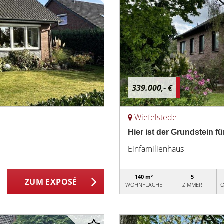
339.000,- €
Wiefelstede
Hier ist der Grundstein fü
Einfamilienhaus
140 m²
5
ZUM EXPOSÉ
WOHNFLÄCHE
ZIMMER
O