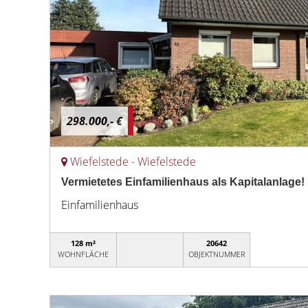
298.000,- €
Wiefelstede - Wiefelstede
Vermietetes Einfamilienhaus als Kapitalanlage!
Einfamilienhaus
128 m²
20642
WOHNFLÄCHE
OBJEKTNUMMER