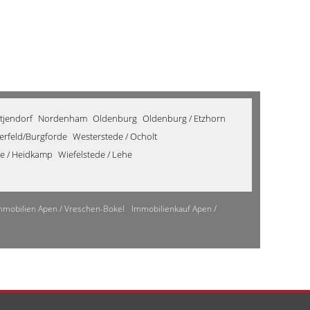
tjendorf
Nordenham
Oldenburg
Oldenburg / Etzhorn
derfeld/Burgforde
Westerstede / Ocholt
de / Heidkamp
Wiefelstede / Lehe
mmobilien Apen / Vreschen-Bokel
Immobilienkauf Apen /