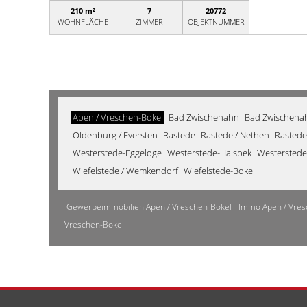
210 m²
7
20772
WOHNFLÄCHE
ZIMMER
OBJEKTNUMMER
Apen / Vreschen-Bokel
Bad Zwischenahn
Bad Zwischenahn
Oldenburg / Eversten
Rastede
Rastede / Nethen
Rastede
Westerstede-Eggeloge
Westerstede-Halsbek
Westerstede
Wiefelstede / Wemkendorf
Wiefelstede-Bokel
Gewerbeimmobilien Apen / Vreschen-Bokel
Immo Apen / Vres
Vreschen-Bokel