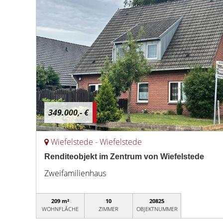
349.000,- €
Wiefelstede - Wiefelstede
Renditeobjekt im Zentrum von Wiefelstede
Zweifamilienhaus
209 m²
10
20825
WOHNFLÄCHE
ZIMMER
OBJEKTNUMMER