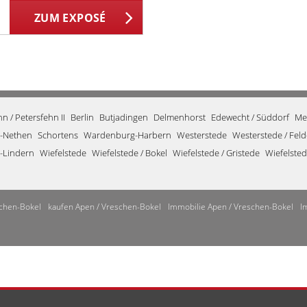
ZUM EXPOSÉ
 / Petersfehn II
Berlin
Butjadingen
Delmenhorst
Edewecht / Süddorf
Me
-Nethen
Schortens
Wardenburg-Harbern
Westerstede
Westerstede / Fel
-Lindern
Wiefelstede
Wiefelstede / Bokel
Wiefelstede / Gristede
Wiefelste
chen-Bokel
kaufen Apen / Vreschen-Bokel
Immobilie Apen / Vreschen-Bokel
I