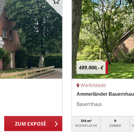
489.000,- €
Wiefelstede
Ammerländer Bauernhaus
Bauernhaus
314 m²
9
ZUM EXPOSÉ
WOHNFLÄCHE
ZIMMER
O