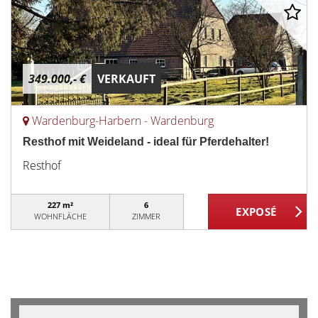
349.000,- €
VERKAUFT
Wardenburg-Harbern - Wardenburg
Resthof mit Weideland - ideal für Pferdehalter!
Resthof
227 m²
6
WOHNFLÄCHE
ZIMMER