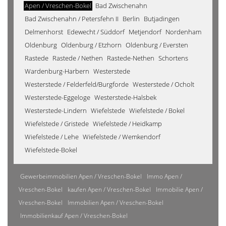
Apen / Vreschen-Bokel
Bad Zwischenahn
Bad Zwischenahn / Petersfehn II
Berlin
Butjadingen
Delmenhorst
Edewecht / Süddorf
Metjendorf
Nordenham
Oldenburg
Oldenburg / Etzhorn
Oldenburg / Eversten
Rastede
Rastede / Nethen
Rastede-Nethen
Schortens
Wardenburg-Harbern
Westerstede
Westerstede / Felderfeld/Burgforde
Westerstede / Ocholt
Westerstede-Eggeloge
Westerstede-Halsbek
Westerstede-Lindern
Wiefelstede
Wiefelstede / Bokel
Wiefelstede / Gristede
Wiefelstede / Heidkamp
Wiefelstede / Lehe
Wiefelstede / Wemkendorf
Wiefelstede-Bokel
Gewerbeimmobilien Apen / Vreschen-Bokel
Immo Apen /
Vreschen-Bokel
kaufen Apen / Vreschen-Bokel
Immobilie Apen /
Vreschen-Bokel
Immobilien Apen / Vreschen-Bokel
Immobilienkauf Apen / Vreschen-Bokel