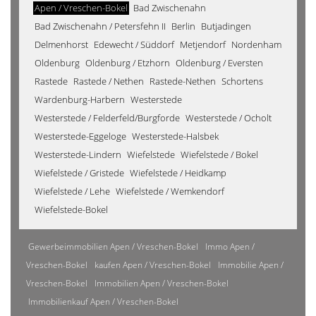
Apen / Vreschen-Bokel
Bad Zwischenahn
Bad Zwischenahn / Petersfehn II
Berlin
Butjadingen
Delmenhorst
Edewecht / Süddorf
Metjendorf
Nordenham
Oldenburg
Oldenburg / Etzhorn
Oldenburg / Eversten
Rastede
Rastede / Nethen
Rastede-Nethen
Schortens
Wardenburg-Harbern
Westerstede
Westerstede / Felderfeld/Burgforde
Westerstede / Ocholt
Westerstede-Eggeloge
Westerstede-Halsbek
Westerstede-Lindern
Wiefelstede
Wiefelstede / Bokel
Wiefelstede / Gristede
Wiefelstede / Heidkamp
Wiefelstede / Lehe
Wiefelstede / Wemkendorf
Wiefelstede-Bokel
Gewerbeimmobilien Apen / Vreschen-Bokel
Immo Apen /
Vreschen-Bokel
kaufen Apen / Vreschen-Bokel
Immobilie Apen /
Vreschen-Bokel
Immobilien Apen / Vreschen-Bokel
Immobilienkauf Apen / Vreschen-Bokel