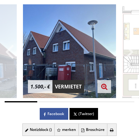
1.500,- €
VERMIETET
Facebook
(Twitter)
Notizblock (
)
merken
Broschüre