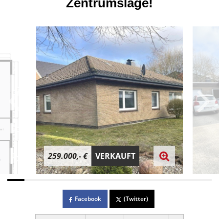
Zentrumslage!
259.000,- €
VERKAUFT
Facebook
(Twitter)