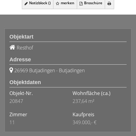
Notizblock (
)
merken
Broschüre
Objektart
Resthof
Adresse
26969 Butjadingen - Butjadingen
Objektdaten
Objekt-Nr.
Wohnfläche
(ca.)
20847
237,64 m²
Zimmer
Kaufpreis
11
349.000,- €