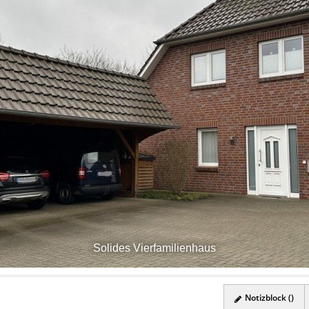
Solides Vierfamilienhaus
Notizblock (
)