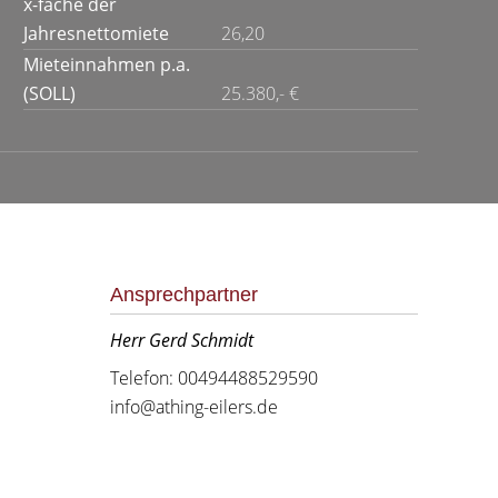
x-fache der
Jahresnettomiete
26,20
Mieteinnahmen p.a.
(SOLL)
25.380,- €
Ansprechpartner
Herr Gerd Schmidt
Telefon: 00494488529590
info@athing-eilers.de