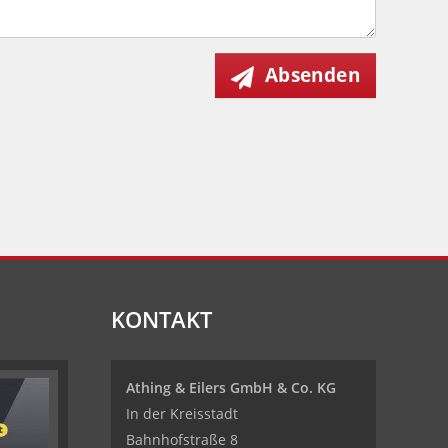
Absenden
KONTAKT
Athing & Eilers GmbH & Co. KG
In der Kreisstadt
Bahnhofstraße 8