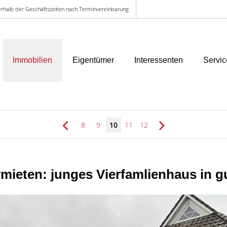
ußerhalb der Geschäftszeiten nach Terminvereinbarung
Immobilien
Eigentümer
Interessenten
Servic
8
9
10
11
12
rmieten: junges Vierfamlienhaus in 