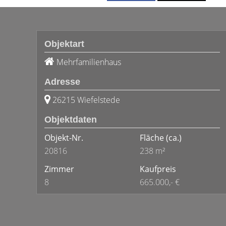
Objektart
Mehrfamilienhaus
Adresse
26215 Wiefelstede
Objektdaten
Objekt-Nr.
Fläche
(ca.)
20816
238 m²
Zimmer
Kaufpreis
8
665.000,- €